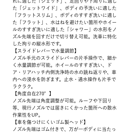
れに適した「ジェット」、足回りや下周りに適し
た「ジェットワイド」、ボディの予洗いに適した
「フラットスリム」、ボディのすすぎ洗いに適し
た「フラット」、水はねを避けたい箇所やホイー
ルのすすぎ洗いに適した「シャワー」の水形をノ
ズル先端を回すだけで切り替え可能。洗車に特化
した拘りの縦水形です。
【スライドレバーで水量調節】
ノズル手元のスライドレバーの片手操作で、細か
く水量調節が可能。ホイールのすすぎ洗い、ド
ア・リアハッチ内側洗浄時の水の跳ね返りや、車
内への浸水を防ぎます。止水・通水操作も片手で
ラクラク。
【角度自在270°】
ノズル先端は角度調整が可能。ルーフや下回り
等、現行ノズルでは届きにくかった箇所への散水
作業性をUP。
【車を傷つけにくいゴム製ヘッド】
ノズル先端はゴム付きで、万が一ボディに当たっ