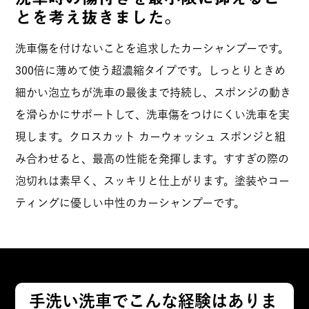
ーシャンプーには戻れないと思います。
とを考え抜きました。
洗車傷を付けないことを追求したカーシャンプーです。
300倍に薄めて使う超濃縮タイプです。しっとりときめ
鉄ドラ
男性
購入者
投稿日
2025/04/14
細かい泡立ちが洗車の最後まで持続し、スポンジの動き
を滑らかにサポートして、洗車傷をつけにくい洗車を実
現します。クロスカット カーウォッシュ スポンジと組
泡立ちがよく、洗車中最後までバケツ内に
み合わせると、最高の性能を発揮します。すすぎの際の
泡立ったシャンプー液があり、泡の持続性
もすごく、洗い流しやすくとても良かった
泡切れは素早く、スッキリと仕上がります。塗装やコー
です。今後も購入します。

ティングに優しい中性のカーシャンプーです。
濃縮タイプでバケツ内に内周2から3回り程
度の使用量なので、中々無くならず、コス
パがいいです。
手洗い洗車でこんな経験はありま
た〜