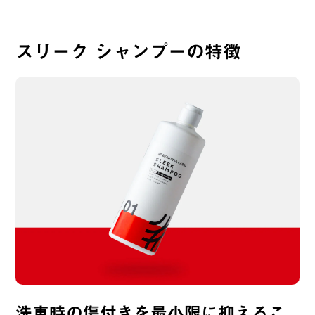
泡立ちが良いシャンプーは他にも結構あり
ますが、スリークシャンプーの泡持ちと泡
切れは本当に最高です！

スリーク シャンプーの特徴
洗車が終わった後のバケツにもまだたっぷ
り泡が残るくらい泡持ちがいいのに、すす
ぎもあっという間に終わる泡切れ。

矛盾してる！笑

ずっと使い続けます^ ^
Dax Chaten
購入者
埼玉県
60代
女性
投稿日
2025/05/04
きめ細かい泡立ちが、本当に生ビールの泡
みたいで美しいですね。泡切れもよく、泡
もちもよいです。もうこれ使ったら他のカ
洗車時の傷付きを最小限に抑えるこ