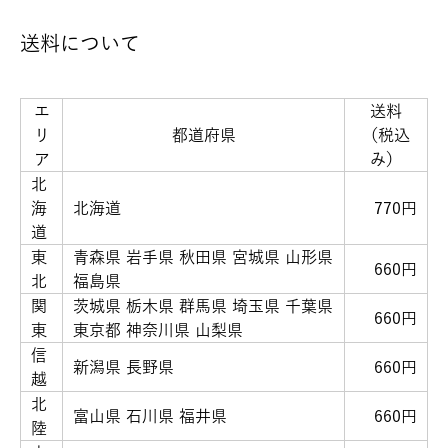
送料について
エ
送料
リ
都道府県
（税込
ア
み）
北
海
北海道
770円
道
東
青森県 岩手県 秋田県 宮城県 山形県
660円
北
福島県
関
茨城県 栃木県 群馬県 埼玉県 千葉県
660円
東
東京都 神奈川県 山梨県
信
新潟県 長野県
660円
越
北
富山県 石川県 福井県
660円
陸