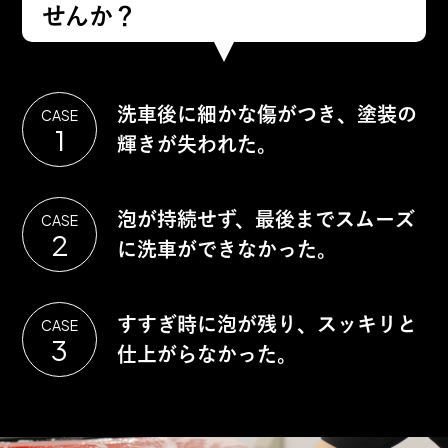
購入者
せんか？
投稿日
2025/04/11
とても泡立ちが良く、今まで100均のを使
洗車後に細かな傷がつき、塗装の
CASE
っていたのですが、全然違いました。

1
輝きが失われた。
もっと早く知りたかった
泡が持続せず、最後までスムーズ
CASE
2
に洗車ができなかった。
すべてのレビューを見る
すすぎ時に泡が残り、スッキリと
CASE
レビューを書く
3
仕上がらなかった。