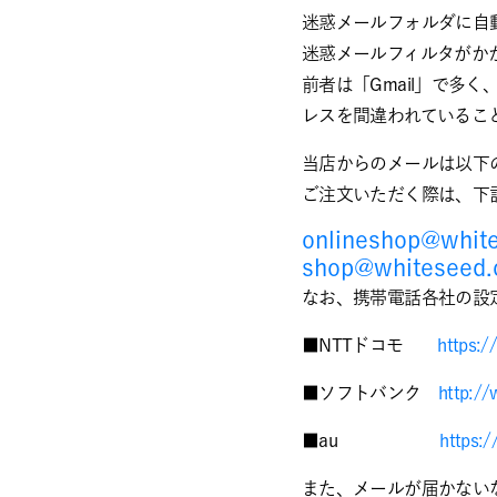
迷惑メールフォルダに自
迷惑メールフィルタがか
前者は「Gmail」で多
レスを間違われているこ
当店からのメールは以下
ご注文いただく際は、下
onlineshop@whites
shop@whiteseed.co
なお、携帯電話各社の設
■NTTドコモ
https:/
■ソフトバンク
http://
■au
https:/
また、メールが届かない