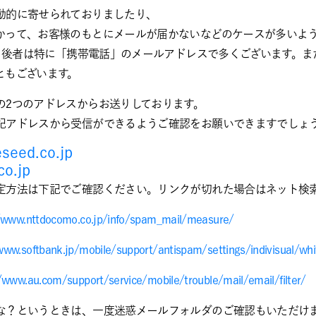
動的に寄せられておりましたり、
かって、お客様のもとにメールが届かないなどのケースが多いよ
く、後者は特に「携帯電話」のメールアドレスで多くございます。
ともございます。
の2つのアドレスからお送りしております。
記アドレスから受信ができるようご確認をお願いできますでしょ
eed.co.jp​​
.jp​​
定方法は下記でご確認ください。リンクが切れた場合はネット検
/www.nttdocomo.co.jp/info/spam_mail/measure/
www.softbank.jp/mobile/support/antispam/settings/indivisual/whi
/www.au.com/support/service/mobile/trouble/mail/email/filter/
な？というときは、一度迷惑メールフォルダのご確認もいただけ