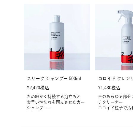
スリーク シャンプー 500ml
コロイド クレンザー
¥
2,420
税込
¥
1,430
税込
きめ細かく持続する泡立ちと
車のあらゆる部分
素早い泡切れを両立させたカー
チクリーナー
シャンプー
コロイド粒子で汚
滑らかで洗車傷を作りにくい洗
み、優しく除去
車をサポート