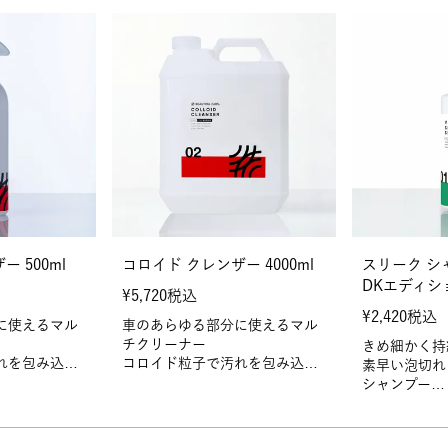
 500ml
コロイド クレンザー 4000ml
スリーク シャ
DKエディシ
¥
5,720
税込
¥
2,420
税込
に使えるマル
車のあらゆる部分に使えるマル
チクリーナー
きめ細かく持
れを包み込
コロイド粒子で汚れを包み込
素早い泡切れ
み、優しく除去
シャンプー
滑らかで洗車
車をサポート