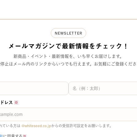
NEWSLETTER
メールマガジンで
最新情報をチェック！
新商品・イベント・最新情報を、
いち早くお届けします。
信停止はメール内のリンクから
いつでも行えます。
お気軽にご登録くださ
アドレス
※
れている方は
@whiteseed.co.jp​​
からの受信許可設定をお願いします。
針
に同意する
※