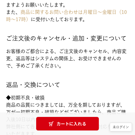
ますようお願いいたします。
また、
商品に関するお問い合わせは月曜日～金曜日（10
時～17時）
に受付いたしております。
ご注文後のキャンセル・追加・変更について
お客様のご都合による、ご注文後のキャンセル、内容変
更、返品等はシステムの関係上、お受けできませんの
で、予めご了承ください。
返品・交換について
◆初期不良・破損
商品の品質につきましては、万全を期しておりますが、
万が一初期不良・破損などがございましたら、商品ご購
入後10日以内にお知らせください。
カートに入れる
弊社側にて各メーカーに確認した後、交換対応をさせて
未ログイン
いただきます。