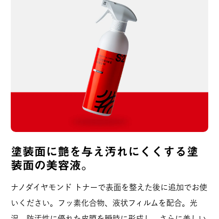
施工も簡単なのも良いです。

１本の価格は安くないですが、1回の使用
量が少ないのでなかなか減らないのでコス
パは良いと思います。
鉄ドラ
男性
購入者
投稿日
2025/04/14
数年前までは、ナノダイヤモンドトナーだ
けては物足りない時に使っていましたが、
塗装面に艶を与え汚れにくくする塗
最近では皆さんの感想やYoutube動画から
装面の美容液。
必ず使うようになりました。よりクルマに
艶が出るしより汚れにくくなるので購入し
ナノダイヤモンド トナーで表面を整えた後に追加でお使
て正解でした。

いください。フッ素化合物、液状フィルムを配合。光
塗布面積が大きくて問題ないため、中々減
沢、防汚性に優れた皮膜を瞬時に形成し、さらに美しい