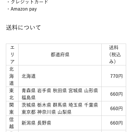
・クレジットカード
・Amazon pay
送料について
エ
送料
リ
都道府県
（税込
ア
み）
北
海
北海道
770円
道
東
青森県 岩手県 秋田県 宮城県 山形県
660円
北
福島県
関
茨城県 栃木県 群馬県 埼玉県 千葉県
660円
東
東京都 神奈川県 山梨県
信
新潟県 長野県
660円
越