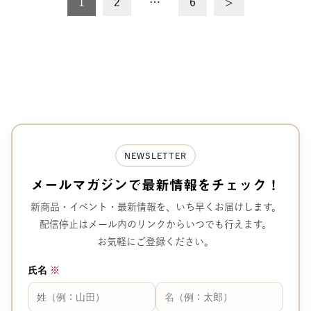
投
1
2
…
6
>
稿
の
ペ
ー
ジ
送
NEWSLETTER
り
メールマガジンで
最新情報をチェック！
新商品・イベント・最新情報を、
いち早くお届けします。
配信停止はメール内のリンクから
いつでも行えます。
お気軽にご登録ください。
氏名
※