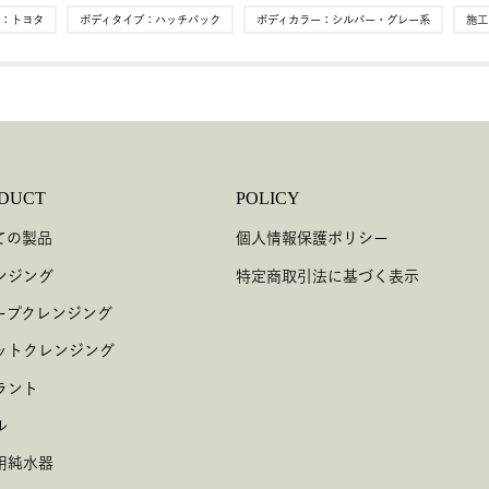
：
トヨタ
ボディタイプ：
ハッチバック
ボディカラー：
シルバー・グレー系
施工
DUCT
POLICY
ての製品
個人情報保護ポリシー
ンジング
特定商取引法に基づく表示
ープクレンジング
ットクレンジング
ラント
ル
用純水器