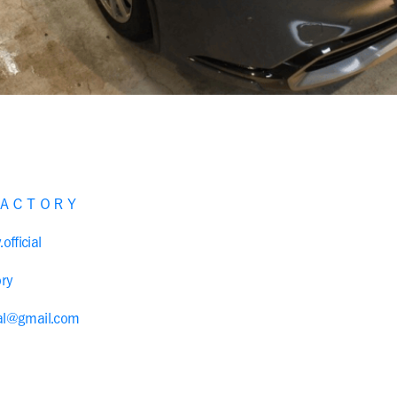
ＡＣＴＯＲＹ
official
ry
ial@gmail.com