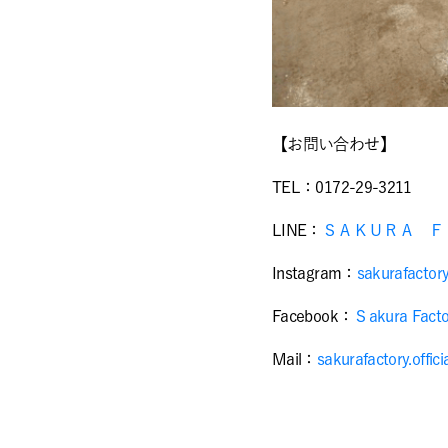
【お問い合わせ】
TEL：0172-29-3211
LINE：
ＳＡＫＵＲＡ Ｆ
Instagram：
sakurafactory.
Facebook：
Ｓakura Facto
Mail：
sakurafactory.offic