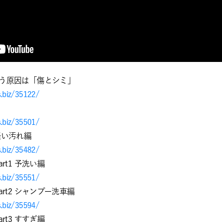
を失う原因は「傷とシミ」
s.biz/35122/
s.biz/35501/
 軽い汚れ編
s.biz/35482/
art1 予洗い編
s.biz/35551/
Part2 シャンプー洗車編
s.biz/35594/
art3 すすぎ編