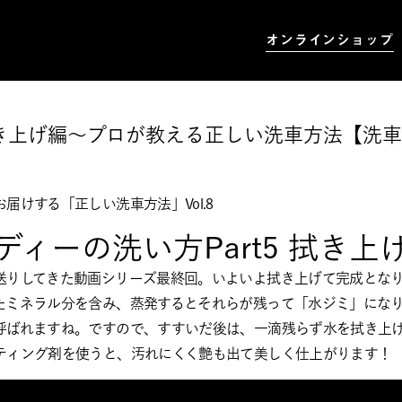
オンラインショップ
 拭き上げ編～プロが教える正しい洗車方法【洗車の
届けする「正しい洗車方法」Vol.8
ディーの洗い方Part5 拭き上
送りしてきた動画シリーズ最終回。いよいよ拭き上げて完成とな
たミネラル分を含み、蒸発するとそれらが残って「水ジミ」にな
呼ばれますね。ですので、すすいだ後は、一滴残らず水を拭き上
ティング剤を使うと、汚れにくく艶も出て美しく仕上がります！