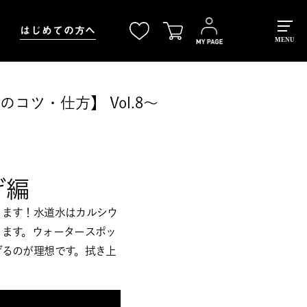
はじめての方へ
MENU
コツ・仕方】 Vol.8～
げ編
ります！水道水はカルシウ
ります。ウォータースポッ
げるのが理想です。拭き上