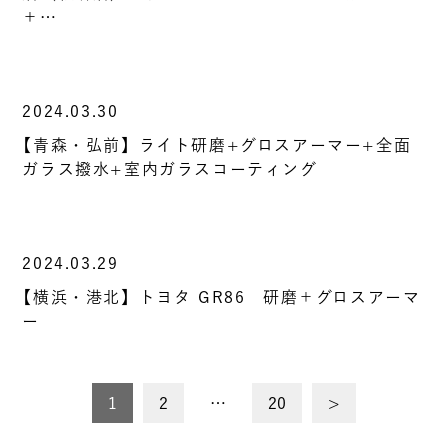
＋…
2024.03.30
【青森・弘前】ライト研磨+グロスアーマー+全面
ガラス撥水+室内ガラスコーティング
2024.03.29
【横浜・港北】トヨタ GR86 研磨＋グロスアーマ
ー
投
1
2
…
20
>
稿