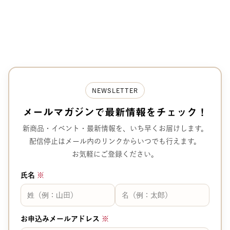
の
ペ
ー
ジ
送
NEWSLETTER
り
メールマガジンで
最新情報をチェック！
新商品・イベント・最新情報を、
いち早くお届けします。
配信停止はメール内のリンクから
いつでも行えます。
お気軽にご登録ください。
氏名
※
お申込みメールアドレス
※