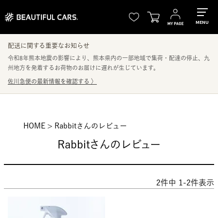
MENU
配送に関する重要なお知らせ
令和8年熊本地震の影響により、熊本県内の一部地域で集荷・配達の停止、九
州地方を発着するお荷物のお届けに遅れが生じています。
佐川急便の最新情報を確認する
〉
HOME
Rabbitさんのレビュー
Rabbitさんのレビュー
2
件中
1
-
2
件表示