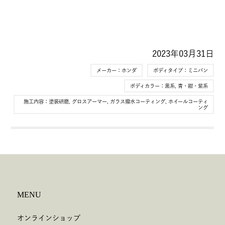
2023年03月31日
メーカー：
ホンダ
ボディタイプ：
ミニバン
ボディカラー：
黒系
,
青・紺・紫系
施工内容：
塗装研磨
,
グロスアーマー
,
ガラス撥水コーティング
,
ホイールコーティ
ング
MENU
オンラインショップ