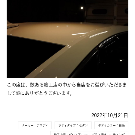
この度は、数ある施工店の中から当店をお選びいただきま
して誠にありがとうございます。
2022年10月21日
メーカー：
アウディ
ボディタイプ：
セダン
ボディカラー：
白系
施工内容：
グロスアーマー
,
ガラス撥水コーティング