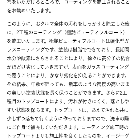
答をいただけるところで、コーティングを施工されること
をお勧めいたします。
このように、おクルマ全体の汚れをしっかりと除去した後
に、2工程のコーティング（極艶ビューティフルコート）
を施工いたします。極艶ビューティフルコートは硬化型ガ
ラスコーティングです。塗装は樹脂でできており、長期間
水分や酸素にさらされることにより、徐々に高分子の結合
がほどけ劣化していきますが、表面をガラスコーティング
で覆うことにより、かなり劣化を抑えることができます。
その結果、年数が経っても、新車のような密度の高いまま
の美しい塗装状態を長く保つことができます。さらに2工
程目のトップコートにより、汚れが付きにくく、落としや
すい状態を保ちます。トップコートは、あえて汚れと共に
少しずつ落ちて行くように作っておりますので、洗車の際
にご自身で補充していただきます。コーティング施工時の
トップコートよりも施工性を良くしたものを、イージーグ