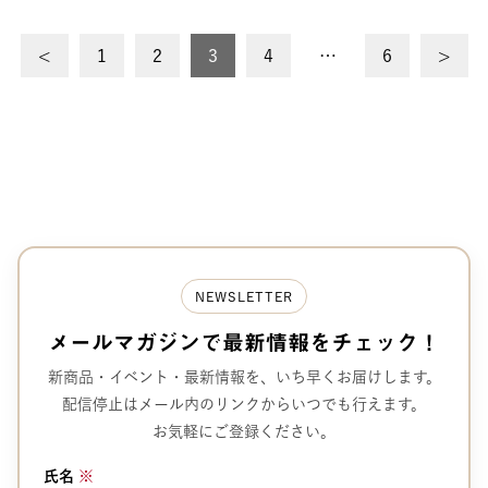
投
<
1
2
3
4
…
6
>
稿
の
ペ
ー
ジ
送
NEWSLETTER
り
メールマガジンで
最新情報をチェック！
新商品・イベント・最新情報を、
いち早くお届けします。
配信停止はメール内のリンクから
いつでも行えます。
お気軽にご登録ください。
氏名
※