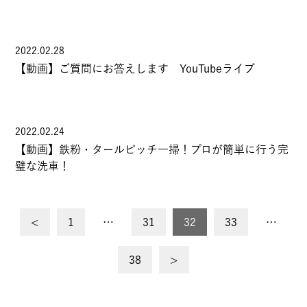
2022.02.28
【動画】ご質問にお答えします YouTubeライブ
2022.02.24
【動画】鉄粉・タールピッチ一掃！プロが簡単に行う完
璧な洗車！
投
<
1
…
31
32
33
…
稿
38
>
の
ペ