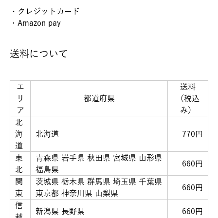
・クレジットカード
・Amazon pay
送料について
エ
送料
リ
都道府県
（税込
ア
み）
北
海
北海道
770円
道
東
青森県 岩手県 秋田県 宮城県 山形県
660円
北
福島県
関
茨城県 栃木県 群馬県 埼玉県 千葉県
660円
東
東京都 神奈川県 山梨県
信
新潟県 長野県
660円
越