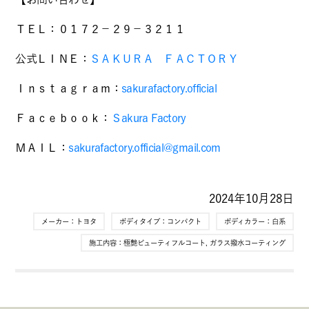
ＴＥＬ：０１７２－２９－３２１１
公式ＬＩＮＥ：
ＳＡＫＵＲＡ ＦＡＣＴＯＲＹ
Ｉｎｓｔａｇｒａｍ：
sakurafactory.official
Ｆａｃｅｂｏｏｋ：
Ｓakura Factory
ＭＡＩＬ：
sakurafactory.official@gmail.com
2024年10月28日
メーカー：
トヨタ
ボディタイプ：
コンパクト
ボディカラー：
白系
施工内容：
極艶ビューティフルコート
,
ガラス撥水コーティング