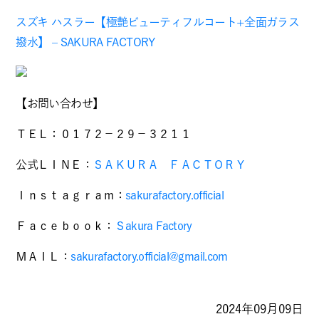
スズキ ハスラー【極艶ビューティフルコート+全面ガラス
撥水】 – SAKURA FACTORY
【お問い合わせ】
ＴＥＬ：０１７２－２９－３２１１
公式ＬＩＮＥ：
ＳＡＫＵＲＡ ＦＡＣＴＯＲＹ
Ｉｎｓｔａｇｒａｍ：
sakurafactory.official
Ｆａｃｅｂｏｏｋ：
Ｓakura Factory
ＭＡＩＬ：
sakurafactory.official@gmail.com
2024年09月09日