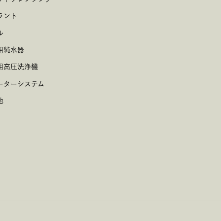
ラント
ル
用純水器
用高圧洗浄機
ーターシステム
他