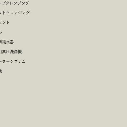
ープクレンジング
ットクレンジング
ラント
ル
用純水器
用高圧洗浄機
ーターシステム
他