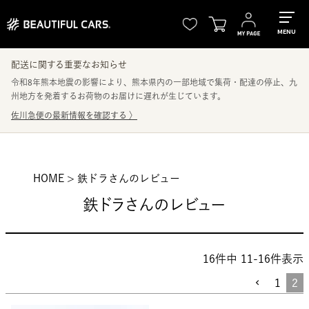
MENU
配送に関する重要なお知らせ
令和8年熊本地震の影響により、熊本県内の一部地域で集荷・配達の停止、九
州地方を発着するお荷物のお届けに遅れが生じています。
佐川急便の最新情報を確認する
〉
HOME
鉄ドラさんのレビュー
鉄ドラさんのレビュー
16
件中
11
-
16
件表示
1
2