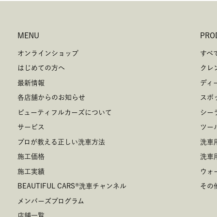
法
人
こ
MENU
PRO
公
オンラインショップ
すべ
本
国
はじめての方へ
クレ
す
最新情報
ディ
て
各店舗からのお知らせ
スポ
ビューティフルカーズについて
シー
5.
サービス
ツー
当社
プロが教える正しい洗車方法
洗車
あり
につ
施工価格
洗車
施工実績
ウォ
6.
BEAUTIFUL CARS
®
洗車チャンネル
その
お客
メンバーズプログラム
正・
店舗一覧