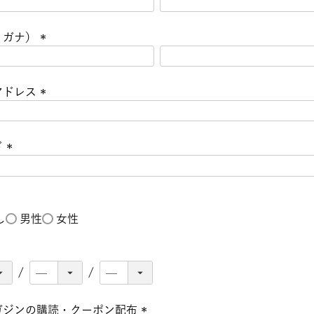
リガナ）
(
必
アドレス
須
)
(
必
ド
須
)
(
必
須
)
し
男性
女性
ガジンの購読・クーポン配布