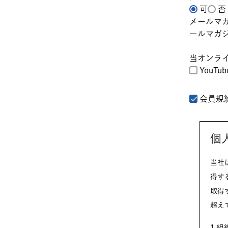
可
否
メールマ
ールマガ
当オンラ
YouTu
会員規
個
当社は
得する
取得
超え
1.