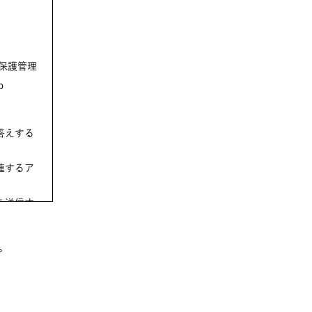
p
答えする
連するア
を送信す
。
せん。