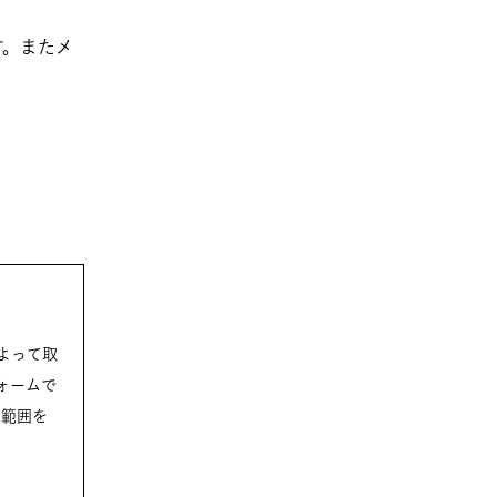
す。またメ
。
面によって取
の範囲を