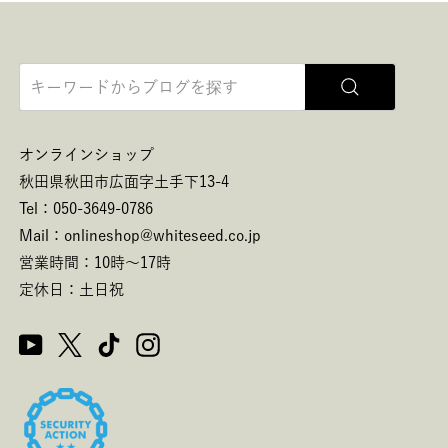
意を得る
であって
務を遂行
オンラインショップ
とによっ
秋田県秋田市広面字土手下13-4
Tel：050-3649-0786
Mail：onlineshop@whiteseed.co.jp
営業時間：10時～17時
る場合が
定休日：土日祝
の取扱い
内容の訂
、当社