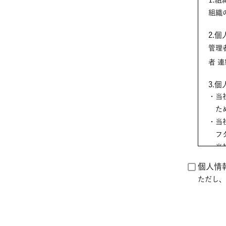
組織
2.
管理者名：個
者
3.
当
た
当
フ
当
る
個人情
ただし、
4.
当社
ご