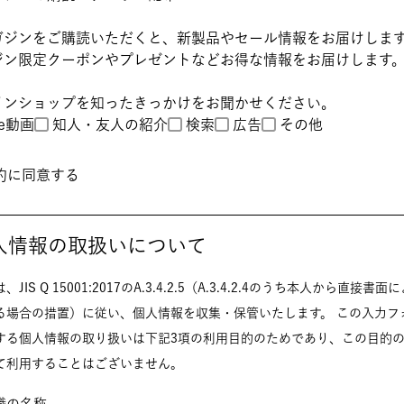
(
ガジンをご購読いただくと、新製品やセール情報をお届けしま
必
ジン限定クーポンやプレゼントなどお得な情報をお届けします
須
)
インショップを知ったきっかけをお聞かせください。
be動画
知人・友人の紹介
検索
広告
その他
約
に同意する
人情報の取扱いについて
、JIS Q 15001:2017のA.3.4.2.5（A.3.4.2.4のうち本人から直接書
場合の措置）に従い、個人情報を収集・保管いたします。 この入力フォームで
する個人情報の取り扱いは下記3項の利用目的のためであり、この目的
て利用することはございません。
組織の名称