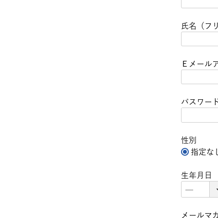
(
必
氏名（フ
須
)
Ｅメール
パスワー
性別
指定な
生年月日
メールマ