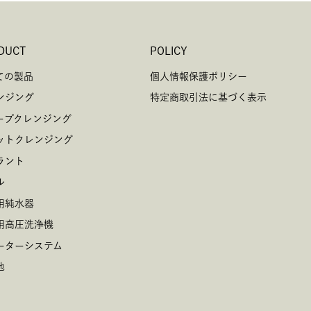
令に基づく場合
の生命、身体又は財産の保護のために必要がある場合であって、人の同
とが困難であるとき
DUCT
POLICY
衆衛生の向上又は児童の健全な育成の推進のために特に必要がある場合
ての製品
個人情報保護ポリシー
人の、同意を得ることが困難であるとき
の機関若しくは地方公共団体又はその委託を受けた者が法令の定める事
ンジング
特定商取引法に基づく表示
ることに対して協力する必要がある場合であって、本人の同意を得るこ
ープクレンジング
当該事務の遂行に支障を及ぼすおそれがあるとき
ットクレンジング
ラント
個人情報取扱いの委託
ル
は、取得した個人情報を上記利用目的の遂行上、取扱いを外部に委託す
用純水器
ます。この場合、当社が定めた水準を満たす者を委託先とし、個人情報
いて適切な指導・監督を行います。
用高圧洗浄機
ーターシステム
個人情報の開示等の請求
他
様が当社に対してご自身の個人情報の開示等（利用目的の通知、開示、
追加・削除、利用の停止または消去、第三者への提供の停止）に関して