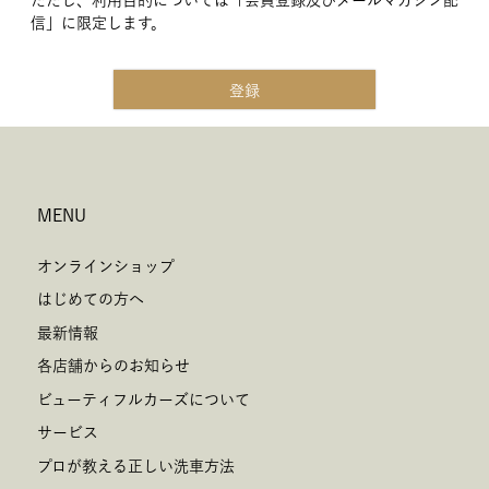
ただし、利用目的については「会員登録及びメールマガジン配
ため
信」に限定します。
当社配信のメールマガジンを希望される方の個人情報
は、メールマガジンを送信するため
登録
4.個人情報の第三者提供
当社は、ご提供いただいた個人情報を次の場合を除き第三
者に提供いたしません。
MENU
ご本人の同意がある場合
法令に基づく場合
オンラインショップ
人の生命、身体又は財産の保護のために必要がある場合
はじめての方へ
であって、人の同意を得ることが困難であるとき
最新情報
公衆衛生の向上又は児童の健全な育成の推進のために特
各店舗からのお知らせ
に必要がある場合であって本人の、同意を得ることが困
ビューティフルカーズについて
難であるとき
国の機関若しくは地方公共団体又はその委託を受けた者
サービス
が法令の定める事務を遂行することに対して協力する必
プロが教える正しい洗車方法
要がある場合であって、本人の同意を得ることによって