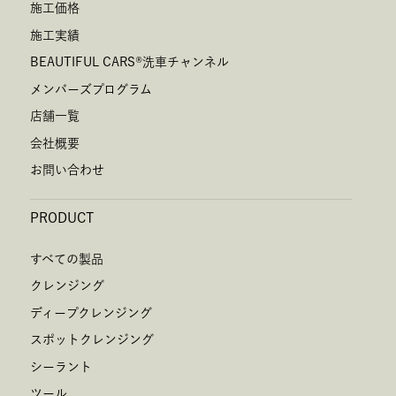
施工価格
当該事務の遂行に支障を及ぼすおそれがあるとき
施工実績
BEAUTIFUL CARS
®
洗車チャンネル
5.個人情報取扱いの委託
当社は、取得した個人情報を上記利用目的の遂行上、取扱
メンバーズプログラム
いを外部に委託する場合があります。この場合、当社が定
店舗一覧
めた水準を満たす者を委託先とし、個人情報の取扱いにつ
会社概要
いて適切な指導・監督を行います。
お問い合わせ
6.個人情報の開示等の請求
PRODUCT
お客様が当社に対してご自身の個人情報の開示等（利用目
的の通知、開示、内容の訂正・追加・削除、利用の停止ま
すべての製品
たは消去、第三者への提供の停止）に関して、当社「個人
クレンジング
情報に関するお問合わせ窓口」に申し出ることができま
ディープクレンジング
す。その際、当社はご本人を確認させていただいたうえ
スポットクレンジング
で、合理的な期間内に対応いたします。開示等の申し出の
シーラント
詳細につきましては、下記の「個人情報に関するお問い合
ツール