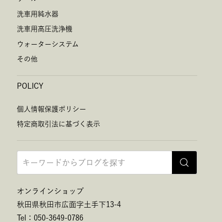
わせ窓口」までお問い合わせください。
洗車用純水器
〒010-0041 秋田県秋田市広面字土手下13-4 株式会社ホ
洗車用高圧洗浄機
ワイトシード 個人情報に関するお問い合わせ窓口 メール
ウォーターシステム
アドレス：privacy@whiteseed.co.jp TEL：050-3612-
その他
7414 （受付時間 10:00～17:00）
7.個人情報を提供されることの任意性について
POLICY
お客様が当社に個人情報を提供されるかどうかは、お客様
個人情報保護ポリシー
の任意によるものです。ただし、必要な項目をいただけな
特定商取引法に基づく表示
い場合、各サービス等が適切な状態で提供できない場合が
あります。
8.本Webサイトへアクセスしたことを契機として機械
的に取得される情報
当社は、閲覧されたWebサイトのセキュリティ確保・ユー
オンラインショップ
ザーサービス向上のため、Cookieにより閲覧された方の情
秋田県秋田市広面字土手下13-4
報を取得することがあります。
Tel：050-3649-0786