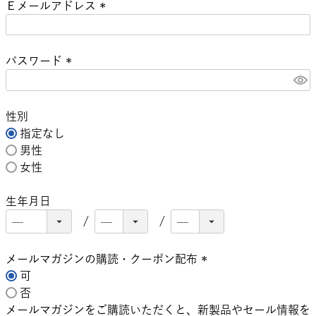
Ｅメールアドレス
須
)
(
必
パスワード
須
)
(
必
須
性別
)
指定なし
男性
女性
生年月日
メールマガジンの購読・クーポン配布
可
(
否
必
メールマガジンをご購読いただくと、新製品やセール情報を
須