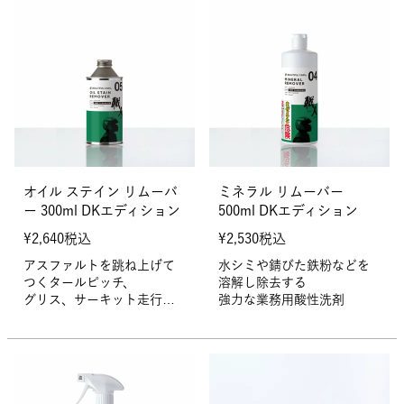
オイル ステイン リムーバ
ミネラル リムーバー
ー 300ml DKエディション
500ml DKエディション
¥
2,640
税込
¥
2,530
税込
アスファルトを跳ね上げて
水シミや錆びた鉄粉などを
つくタールピッチ、
溶解し除去する
グリス、サーキット走行後
強力な業務用酸性洗剤
のタイヤカスなど
油性の汚れを強力に溶解し
て除去