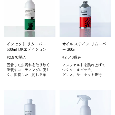
インセクト リムーバー
オイル ステイン リムーバ
500ml DKエディション
ー 300ml
¥
2,970
税込
¥
2,640
税込
固着した虫汚れを取り除く
アスファルトを跳ね上げて
塗装やコーティングに優し
つくタールピッチ、
く、固着した虫汚れを柔ら
グリス、サーキット走行後
かくして除去
のタイヤカスなど
油性の汚れを強力に溶解し
て除去