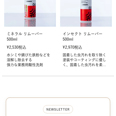
ミネラル リムーバー
インセクト リムーバー
500ml
500ml
¥
2,530
税込
¥
2,970
税込
水シミや錆びた鉄粉などを
固着した虫汚れを取り除く
溶解し除去する
塗装やコーティングに優し
強力な業務用酸性洗剤
く、固着した虫汚れを柔ら
かくして除去
NEWSLETTER